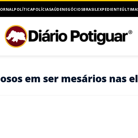
JORNAL
POLÍTICA
POLÍCIA
SAÚDE
NEGÓCIOS
BRASIL
EXPEDIENTE
ÚLTIMA
eosos em ser mesários nas e